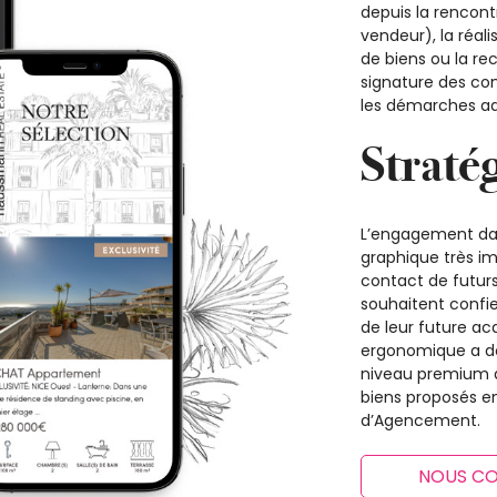
depuis la rencont
vendeur), la réali
de biens ou la re
signature des c
les démarches ad
Stratég
L’engagement dan
graphique très im
contact de futurs 
souhaitent confie
de leur future acq
ergonomique a don
niveau premium de
biens proposés e
d’Agencement.
NOUS C