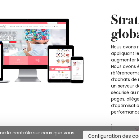
Strat
glob
Nous avons r
appliquant l
augmenter le
Nous avons é
référenceme
d’achats de 
un serveur d
sécurisé au
pages, allèg
d’optimisati
performance
V
nne le contrôle sur ceux que vous
Configuration des co