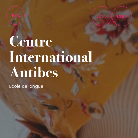
Panneau de gestion des cookies
HOME
DEVIS
MENU
Centre
International
Antibes
Ecole de langue