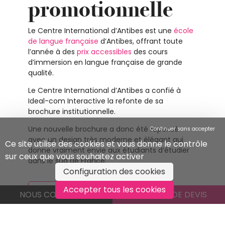
promotionnelle
Le Centre International d’Antibes est une
école
de langue française
d’Antibes, offrant toute
l’année à des
prix accessibles
des cours
d’immersion en langue française de grande
qualité.
Le Centre International d’Antibes a confié à
Ideal-com Interactive la refonte de sa
brochure institutionnelle.
Une nouvelle brochure a donc été repensé
Continuer sans accepter
avec un design très moderne et élégant qui
Ce site utilise des cookies et vous donne le contrôle
donne vraiment envie aux étudiants d’étudier
sur ceux que vous souhaitez activer
dans le sud de France.
Configuration des cookies
Accepter tous les cookies
VOIR LE SITE
NOUS CONTACTER
DEMANDE DE DEVIS