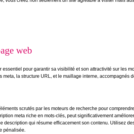
tive, vous créez non seulement un site agréable à visiter mais au
page web
essentiel pour garantir sa visibilité et son attractivité sur les 
es meta
, la
structure URL
, et le
maillage interne
, accompagnés de
s éléments scrutés par les moteurs de recherche pour comprendre
iption meta riche en mots-clés, peut significativement améliore
ne description qui résume efficacement son contenu. Utilisez de
re pénalisée.