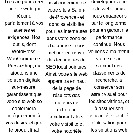
l'œuvre pour créer
développer votre
positionnement de
un site web qui
site web ; nous
votre site à Salon-
répond
nous engageons
de-Provence - et
parfaitement à vos
sur le long terme
donc sa visibilité
attentes et
pour en garantir la
pour les internautes
exigences. Nos
performance
dans votre
zone de
outils, dont
continue
. Nous
chalandise
- nous
WordPress
,
veillons à maintenir
mettons en œuvre
WooCommerce
,
votre site au
des techniques de
PrestaShop
, ou
sommet des
SEO local
pointues.
ajoutons une
classements de
Ainsi, votre site web
solution digitale
recherche, à
apparaitra en haut
sur-mesure
,
conserver son
de la page de
garantissent que
attrait visuel pour
résultats des
votre site web se
les sites vitrines, et
moteurs de
conformera
à assurer son
recherche,
intégralement à
efficacité et facilité
améliorant alors
vos désirs, et que
d'utilisation pour
votre
visibilité
et
le produit final
les
solutions web
votre notoriété