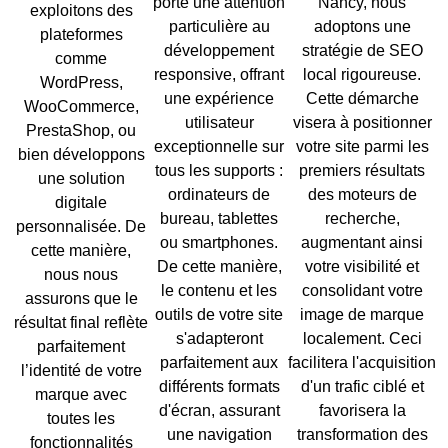
porte une attention
Nancy, nous
exploitons des
particulière au
adoptons une
plateformes
développement
stratégie de
SEO
comme
responsive
, offrant
local
rigoureuse.
WordPress
,
une expérience
Cette démarche
WooCommerce
,
utilisateur
visera à positionner
PrestaShop
, ou
exceptionnelle sur
votre site parmi les
bien développons
tous les supports :
premiers résultats
une
solution
ordinateurs de
des moteurs de
digitale
bureau
,
tablettes
recherche,
personnalisée
. De
ou
smartphones
.
augmentant ainsi
cette manière,
De cette manière,
votre
visibilité
et
nous nous
le contenu et les
consolidant votre
assurons que le
outils de votre site
image de marque
résultat final reflète
s'adapteront
localement. Ceci
parfaitement
parfaitement aux
facilitera l'acquisition
l’
identité de votre
différents formats
d'un trafic ciblé et
marque
avec
d'écran, assurant
favorisera la
toutes les
une navigation
transformation des
fonctionnalités