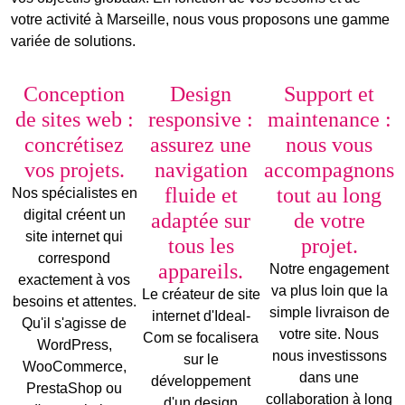
votre activité à Marseille, nous vous proposons une gamme
variée de solutions.
Conception
Design
Support et
de sites web :
responsive :
maintenance :
concrétisez
assurez une
nous vous
vos projets.
navigation
accompagnons
fluide et
tout au long
Nos spécialistes en
digital créent un
adaptée sur
de votre
site internet qui
tous les
projet.
correspond
appareils.
Notre engagement
exactement à vos
va plus loin que la
Le
créateur de site
besoins et attentes.
simple livraison de
internet
d'Ideal-
Qu'il s'agisse de
votre site. Nous
Com se focalisera
WordPress
,
nous investissons
sur le
WooCommerce
,
dans une
développement
PrestaShop
ou
collaboration à long
d'un design