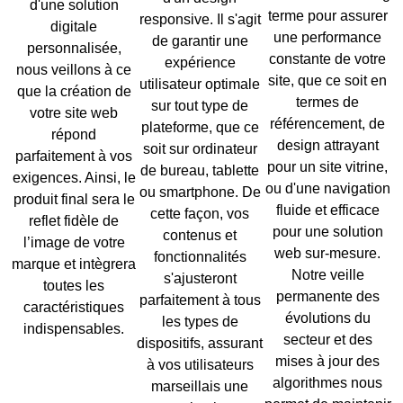
d'une
solution
terme pour assurer
responsive
. Il s'agit
digitale
une
performance
de garantir une
personnalisée
,
constante
de votre
expérience
nous veillons à ce
site, que ce soit en
utilisateur optimale
que la création de
termes de
sur tout type de
votre site web
référencement, de
plateforme, que ce
répond
design attrayant
soit sur
ordinateur
parfaitement à vos
pour un site vitrine,
de bureau
,
tablette
exigences. Ainsi, le
ou d'une navigation
ou
smartphone
. De
produit final sera le
fluide et efficace
cette façon, vos
reflet fidèle de
pour une
solution
contenus et
l’
image de votre
web sur-mesure
.
fonctionnalités
marque
et intègrera
Notre veille
s'ajusteront
toutes les
permanente des
parfaitement à tous
caractéristiques
évolutions du
les types de
indispensables.
secteur et des
dispositifs, assurant
mises à jour des
à vos utilisateurs
algorithmes nous
marseillais une