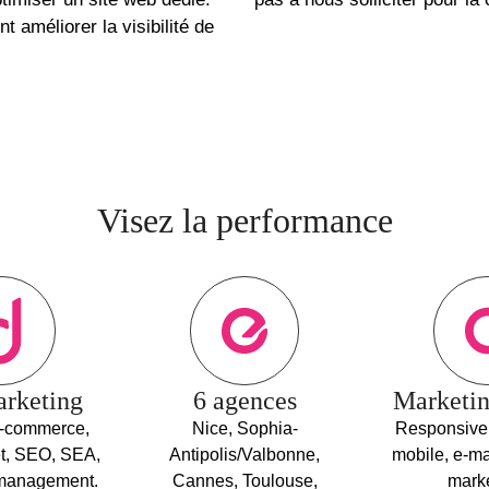
 améliorer la visibilité de
Visez la performance
rketing
6 agences
Marketin
e-commerce,
Nice, Sophia-
Responsive,
et, SEO, SEA,
Antipolis/Valbonne,
mobile, e-ma
management.
Cannes, Toulouse,
marke