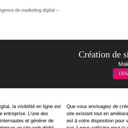
Agence de marketing digital
Création de si
Mak
DEM
al, la visibilité en ligne est
Que vous envisagiez de créer
e entreprise. L'une des
site existant tout en amélior
 internautes et générer de
est à votre disposition pour 
timiser un site web dédié.
pas à nous solliciter pour la 