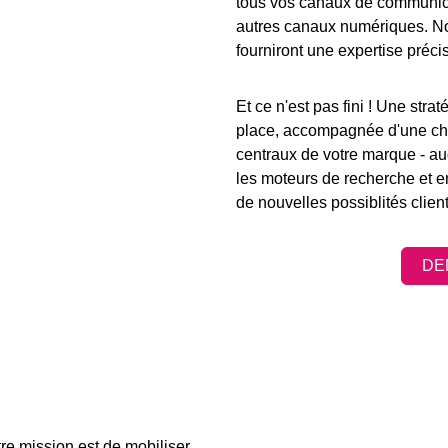
tous vos canaux de communic
autres canaux numériques. No
fourniront une expertise préci
Et ce n'est pas fini ! Une str
place, accompagnée d'une cha
centraux de votre marque - aug
les moteurs de recherche et en f
de nouvelles possiblités client
DE
re mission est de mobiliser