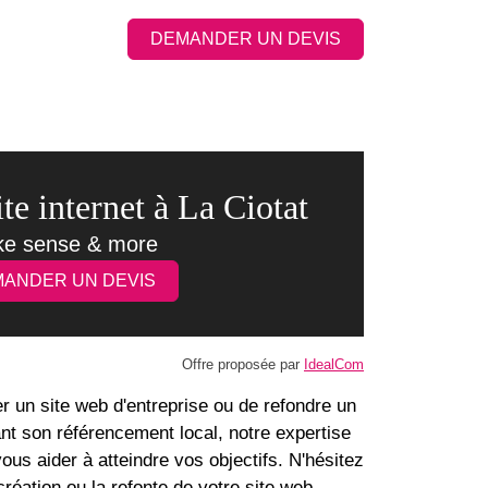
DEMANDER UN DEVIS
te internet à La Ciotat
e sense & more
ANDER UN DEVIS
Offre proposée par
IdealCom
 un site web d'entreprise ou de refondre un
ant son référencement local, notre expertise
vous aider à atteindre vos objectifs. N'hésitez
création ou la refonte de votre site web.