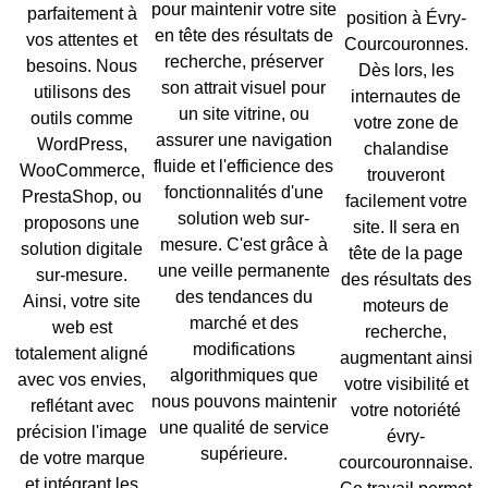
pour maintenir votre site
parfaitement à
position à Évry-
en tête des résultats de
vos attentes et
Courcouronnes.
recherche, préserver
besoins. Nous
Dès lors, les
son attrait visuel pour
utilisons des
internautes de
un site vitrine, ou
outils comme
votre
zone de
assurer une navigation
WordPress
,
chalandise
fluide et l'efficience des
WooCommerce
,
trouveront
fonctionnalités d'une
PrestaShop
, ou
facilement votre
solution web sur-
proposons une
site. Il sera en
mesure
. C'est grâce à
solution digitale
tête de la page
une veille permanente
sur-mesure
.
des résultats des
des tendances du
Ainsi, votre site
moteurs de
marché et des
web est
recherche,
modifications
totalement aligné
augmentant ainsi
algorithmiques que
avec vos envies,
votre
visibilité
et
nous pouvons maintenir
reflétant avec
votre notoriété
une qualité de service
précision l'
image
évry-
supérieure.
de votre marque
courcouronnaise.
et intégrant les