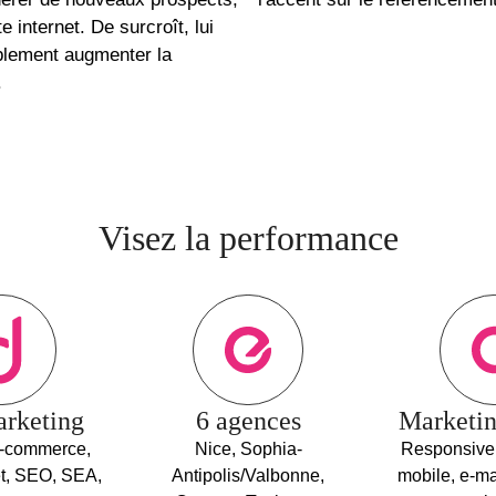
e internet. De surcroît, lui
blement augmenter la
.
Visez la performance
rketing
6 agences
Marketin
e-commerce,
Nice, Sophia-
Responsive,
et, SEO, SEA,
Antipolis/Valbonne,
mobile, e-ma