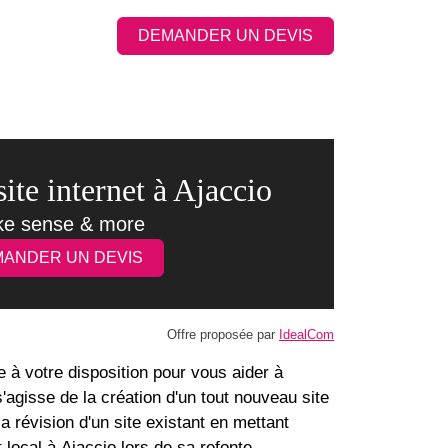
DEMANDER UN DEVIS
ite internet à Ajaccio
e sense & more
ANDER UN DEVIS
Offre proposée par
IdealCom
 à votre disposition pour vous aider à
 s'agisse de la création d'un tout nouveau site
la révision d'un site existant en mettant
 local à Ajaccio lors de sa refonte.