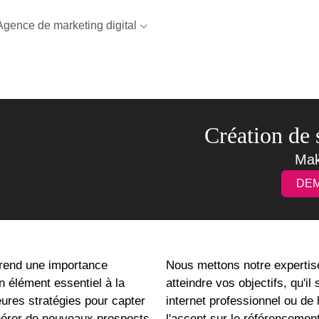
Agence de marketing digital
Création de s
Mak
DEM
prend une importance
Nous mettons notre expertise
un élément essentiel à la
atteindre vos objectifs, qu'il
eures stratégies pour capter
internet professionnel ou de 
énérer de nouveaux prospects,
l'accent sur le référencement