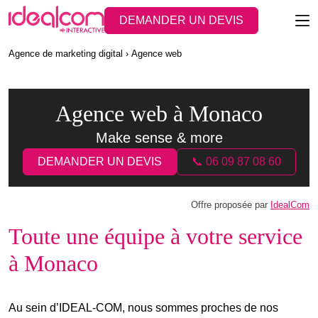
DEMANDER UN DEVIS
Agence de marketing digital
Agence web
Agence web à Monaco
Make sense & more
DEMANDER UN DEVIS
📞 06 09 87 08 60
Offre proposée par
IdealCom
Toute une équipe à votre service
à Monaco
Au sein d’IDEAL-COM, nous sommes proches de nos